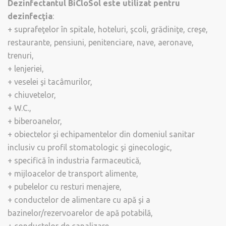
Dezinfectantul BiCloSol este utilizat pentru
dezinfecţia
:
+ suprafeţelor în spitale, hoteluri, şcoli, grădiniţe, creşe,
restaurante, pensiuni, penitenciare, nave, aeronave,
trenuri,
+ lenjeriei,
+ veselei şi tacâmurilor,
+ chiuvetelor,
+ W.C.,
+ biberoanelor,
+ obiectelor şi echipamentelor din domeniul sanitar
inclusiv cu profil stomatologic şi ginecologic,
+ specifică în industria farmaceutică,
+ mijloacelor de transport alimente,
+ pubelelor cu resturi menajere,
+ conductelor de alimentare cu apă şi a
bazinelor/rezervoarelor de apă potabilă,