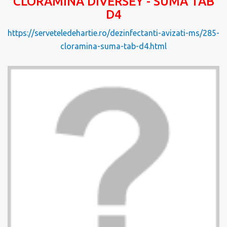
CLORAMINA DIVERSEY - SUMA TAB
D4
https://serveteledehartie.ro/dezinfectanti-avizati-ms/285-
cloramina-suma-tab-d4.html