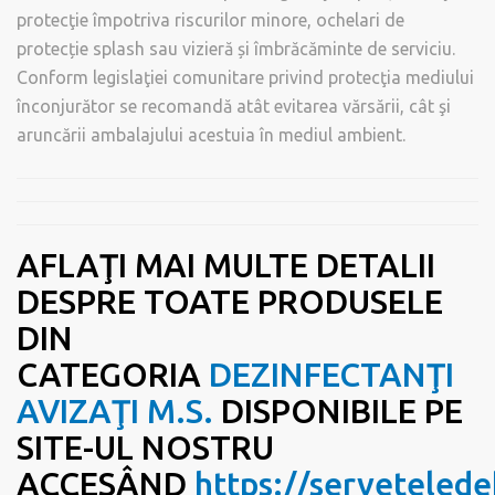
protecţie împotriva riscurilor minore, ochelari de
protecție splash sau vizieră și îmbrăcăminte de serviciu.
Conform legislaţiei comunitare privind protecţia mediului
înconjurător se recomandă atât evitarea vărsării, cât şi
aruncării ambalajului acestuia în mediul ambient.
AFLA
Ţ
I MAI MULTE DETALII
DESPRE TOATE PRODUSELE
DIN
CATEGORIA
DEZINFECTAN
Ţ
I
AVIZA
Ţ
I M.S.
DISPONIBILE PE
SITE-UL NOSTRU
ACCES
Â
ND
https://servetelede