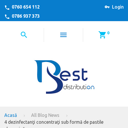
0760 654 112
Login
0786 937 373
0
Acasă
All Blog News
4 dezinfectanţi concentraţi sub formă de pastile