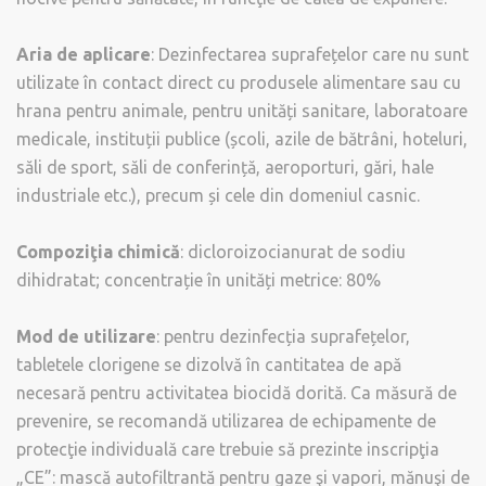
Aria de aplicare
: Dezinfectarea suprafețelor care nu sunt
utilizate în contact direct cu produsele alimentare sau cu
hrana pentru animale, pentru unități sanitare, laboratoare
medicale, instituții publice (școli, azile de bătrâni, hoteluri,
săli de sport, săli de conferință, aeroporturi, gări, hale
industriale etc.), precum și cele din domeniul casnic.
Compoziţia chimică
: dicloroizocianurat de sodiu
dihidratat; concentrație în unități metrice: 80%
Mod de utilizare
: pentru dezinfecția suprafețelor,
tabletele clorigene se dizolvă în cantitatea de apă
necesară pentru activitatea biocidă dorită. Ca măsură de
prevenire, se recomandă utilizarea de echipamente de
protecţie individuală care trebuie să prezinte inscripţia
„CE”: mască autofiltrantă pentru gaze şi vapori, mănuşi de