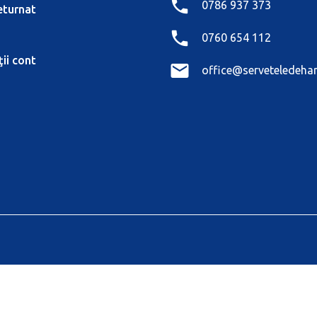
0786 937 373
eturnat
0760 654 112
ii cont
office@serveteledehar