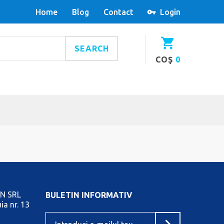
Home
Blog
Contact
Login
SEARCH
COŞ
0
N SRL
BULETIN INFORMATIV
ia nr. 13