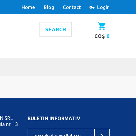
Home
Blog
Contact
Login
SEARCH
COŞ
0
N SRL
BULETIN INFORMATIV
ia nr. 13