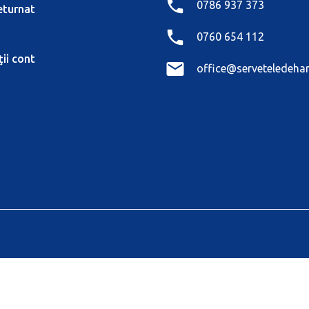
0786 937 373
eturnat
0760 654 112
ii cont
office@serveteledehar