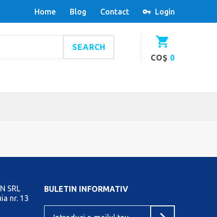
Home
Blog
Contact
Login
SEARCH
COŞ
0
N SRL
BULETIN INFORMATIV
ia nr. 13