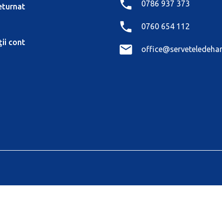
0786 937 373
eturnat
0760 654 112
ii cont
office@serveteledehar