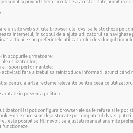
 personal si privind libera circulatie a acestor date,numit in c
o
re un site web solicita browser-ului dvs. sa le stocheze pe com
seaza internetul, în scopul de a ajuta utilizatorul sa navigheze
ina” actiunile sau preferintele utilizatorului de-a lungul timpulu
bi în scopurile urmatoare:
 ale utilizatorilor;
i a-i spori performantele;
se activitati fara a trebui sa reintroduca informatii atunci cân
si pentru a afisa reclame relevante pentru ceea ce utilizatorul
 aratate în prezenta politica.
tilizatorii îsi pot configura browser-ele sa le refuze si le pot 
cookie-urile care sunt deja stocate pe computerul dvs. si putet
el, este posibil sa fiti nevoit sa ajustati manual anumite preferi
nu functioneze.