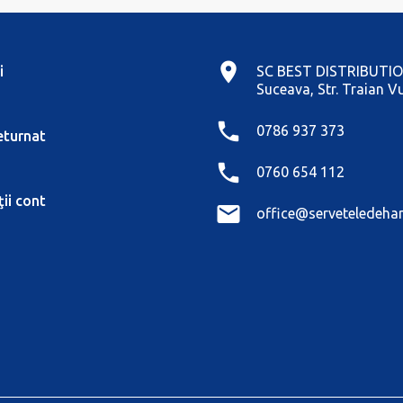
i
SC BEST DISTRIBUTIO
Suceava, Str. Traian Vu
0786 937 373
eturnat
0760 654 112
ii cont
office@serveteledehar