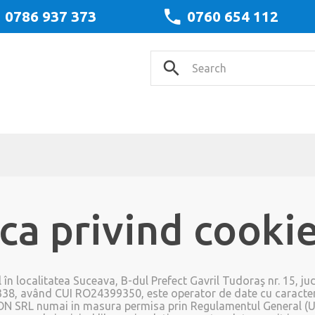
0786 937 373
0760 654 112
ica privind cookie
l în localitatea Suceava,
B-dul Prefect Gavril Tudoraş nr. 15
, ju
338
, având CUI
RO24399350
, este operator de date cu caracter
ON SRL numai in masura permisa prin Regulamentul General (UE