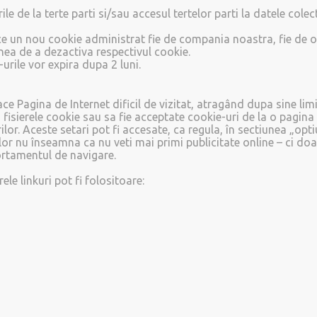
urile de la terte parti si/sau accesul tertelor parti la datele col
 un nou cookie administrat fie de compania noastra, fie de o ter
iunea de a dezactiva respectivul cookie.
urile vor expira dupa 2 luni.
e Pagina de Internet dificil de vizitat, atragând dupa sine limita
ga fisierele cookie sau sa fie acceptate cookie-uri de la o pag
lor. Aceste setari pot fi accesate, ca regula, în sectiunea „opt
or nu înseamna ca nu veti mai primi publicitate online – ci doa
rtamentul de navigare.
le linkuri pot fi folositoare: