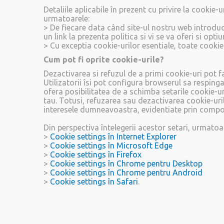
Detaliile aplicabile în prezent cu privire la cookie-
urmatoarele:
> De fiecare data când site-ul nostru web introduce
un link la prezenta politica si vi se va oferi si opt
> Cu exceptia cookie-urilor esentiale, toate cookie-
Cum pot fi oprite cookie-urile?
Dezactivarea si refuzul de a primi cookie-uri pot fac
Utilizatorii îsi pot configura browserul sa respin
ofera posibilitatea de a schimba setarile cookie-uri
tau. Totusi, refuzarea sau dezactivarea cookie-uril
interesele dumneavoastra, evidentiate prin compo
Din perspectiva întelegerii acestor setari, urmatoare
>
Cookie settings în Internet Explorer
>
Cookie settings în Microsoft Edge
>
Cookie settings în Firefox
>
Cookie settings în Chrome pentru Desktop
>
Cookie settings în Chrome pentru Android
>
Cookie settings în Safari
.