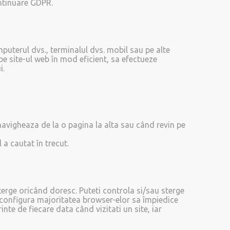
ontinuare GDPR.
puterul dvs., terminalul dvs. mobil sau pe alte
 pe site-ul web în mod eficient, sa efectueze
i.
d navigheaza de la o pagina la alta sau când revin pe
 a cautat în trecut.
sterge oricând doresc. Puteti controla si/sau sterge
i configura majoritatea browser-elor sa împiedice
nte de fiecare data când vizitati un site, iar