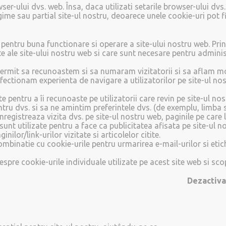
ser-ului dvs. web. Însa, daca utilizati setarile browser-ului dvs.
egime sau partial site-ul nostru, deoarece unele cookie-uri pot f
ie pentru buna functionare si operare a site-ului nostru web. Pr
te ale site-ului nostru web si care sunt necesare pentru adminis
ermit sa recunoastem si sa numaram vizitatorii si sa aflam moda
fectionam experienta de navigare a utilizatorilor pe site-ul no
ate pentru a îi recunoaste pe utilizatorii care revin pe site-ul n
ru dvs. si sa ne amintim preferintele dvs. (de exemplu, limba s
nregistreaza vizita dvs. pe site-ul nostru web, paginile pe care le
i sunt utilizate pentru a face ca publicitatea afisata pe site-ul 
nilor/link-urilor vizitate si articolelor citite.
combinatie cu cookie-urile pentru urmarirea e-mail-urilor si etic
spre cookie-urile individuale utilizate pe acest site web si scop
Dezactiva