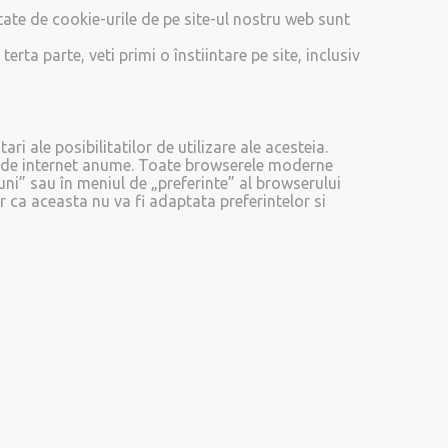
ectate de cookie-urile de pe site-ul nostru web sunt
ta parte, veti primi o înstiintare pe site, inclusiv
ri ale posibilitatilor de utilizare ale acesteia.
ina de internet anume. Toate browserele moderne
iuni” sau în meniul de „preferinte” al browserului
r ca aceasta nu va fi adaptata preferintelor si