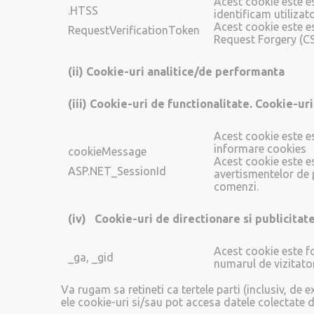
Acest cookie este es
.HTSS
identificam utilizato
Acest cookie este e
RequestVerificationToken
Request Forgery (C
(ii)
Cookie-uri analitice/de performanta
(iii)
Cookie-uri de functionalitate. Cookie-ur
Acest cookie este es
informare cookies
cookieMessage
Acest cookie este es
ASP.NET_SessionId
avertismentelor de p
comenzi.
(iv)
Cookie-uri de directionare si publicitat
Acest cookie este f
_ga, _gid
numarul de vizitato
Va rugam sa retineti ca tertele parti (inclusiv, de e
ele cookie-uri si/sau pot accesa datele colectate d