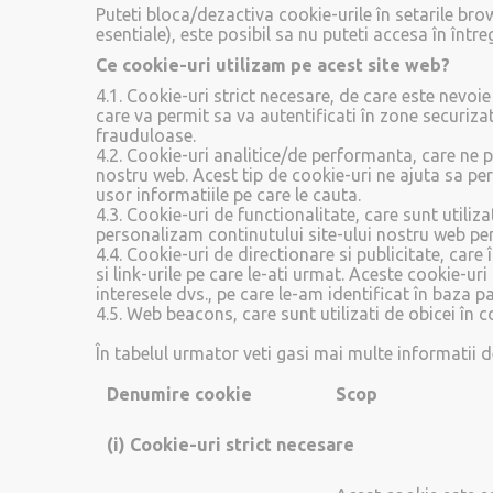
Puteti bloca/dezactiva cookie-urile în setarile brow
esentiale), este posibil sa nu puteti accesa în într
Ce cookie-uri utilizam pe acest site web?
4.1. Cookie-uri strict necesare, de care este nevo
care va permit sa va autentificati în zone securiza
frauduloase.
4.2. Cookie-uri analitice/de performanta, care ne p
nostru web. Acest tip de cookie-uri ne ajuta sa per
usor informatiile pe care le cauta.
4.3. Cookie-uri de functionalitate, care sunt utiliz
personalizam continutului site-ului nostru web pent
4.4. Cookie-uri de directionare si publicitate, care î
si link-urile pe care le-ati urmat. Aceste cookie-ur
interesele dvs., pe care le-am identificat în baza pagi
4.5. Web beacons, care sunt utilizati de obicei în 
În tabelul urmator veti gasi mai multe informatii de
Denumire cookie
Scop
(i)
Cookie-uri strict necesare