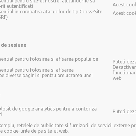
ential pentru site-ul nostru, ajutându-ne sa
Acest cook
rii autentificati
sential in combatea atacurilor de tip Cross-Site
Acest cook
SRF)
i de sesiune
ential pentru folosirea si afisarea popului de
Puteti dez
Dezactivar
ential pentru folosirea si afisarea
functionar
e diverse pagini si pentru prelucrarea unei
web.
e
olosit de google analytics pentru a contoriza
Puteti dez
ri
xemplu, retelele de publicitate si furnizorii de servicii externe p
e cookie-urile de pe site-ul web.