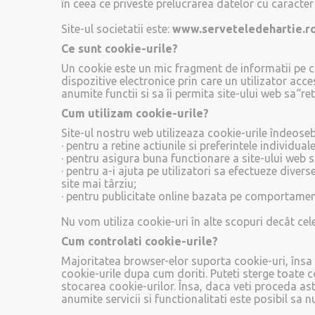
în ceea ce priveste prelucrarea datelor cu caracter
Site-ul societatii este:
www.serveteledehartie.r
Ce sunt cookie-urile?
Un cookie este un mic fragment de informatii pe ca
dispozitive electronice prin care un utilizator acce
anumite functii si sa îi permita site-ului web sa“ret
Cum utilizam cookie-urile?
Site-ul nostru web utilizeaza cookie-urile îndeose
· pentru a retine actiunile si preferintele individuale
· pentru asigura buna functionare a site-ului web s
· pentru a-i ajuta pe utilizatori sa efectueze diver
site mai târziu;
· pentru publicitate online bazata pe comportament 
Nu vom utiliza cookie-uri în alte scopuri decât cele
Cum controlati cookie-urile?
Majoritatea browser-elor suporta cookie-uri, însa u
cookie-urile dupa cum doriti. Puteti sterge toate 
stocarea cookie-urilor. Însa, daca veti proceda astf
anumite servicii si functionalitati este posibil sa 