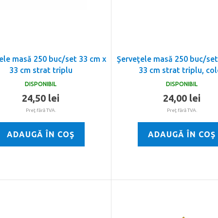
ele masă 250 buc/set 33 cm x
Şerveţele masă 250 buc/set
33 cm strat triplu
33 cm strat triplu, co
DISPONIBIL
DISPONIBIL
24,50 lei
24,00 lei
Preţ fără TVA.
Preţ fără TVA.
ADAUGĂ ÎN COŞ
ADAUGĂ ÎN COŞ