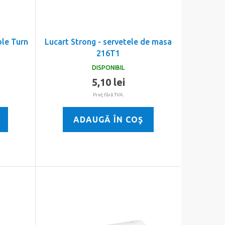
ble Turn
Lucart Strong - servetele de masa
216T1
DISPONIBIL
5,10 lei
Preţ fără TVA.
ADAUGĂ ÎN COŞ