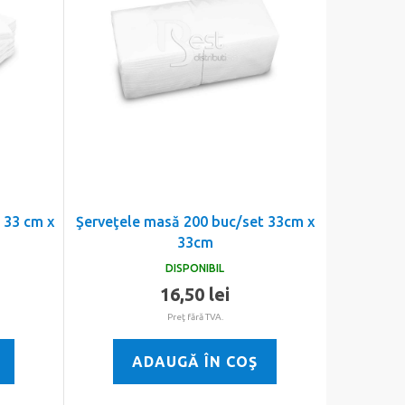
 33 cm x
Şerveţele masă 200 buc/set 33cm x
33cm
DISPONIBIL
16,50 lei
Preţ fără TVA.
ADAUGĂ ÎN COŞ