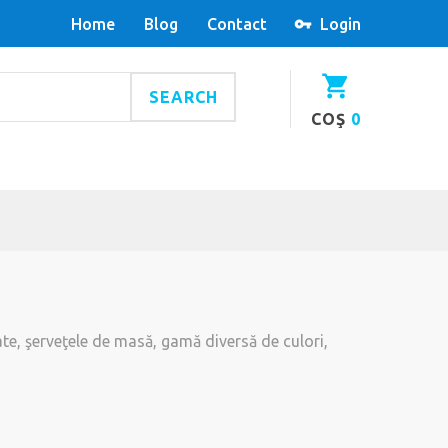
Home
Blog
Contact
Login
SEARCH
COŞ
0
ate, şerveţele de masă, gamă diversă de culori,