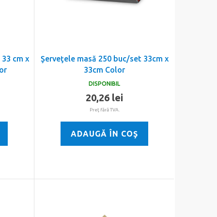
 33 cm x
Şerveţele masă 250 buc/set 33cm x
lor
33cm Color
DISPONIBIL
20,26 lei
Preţ fără TVA.
ADAUGĂ ÎN COŞ