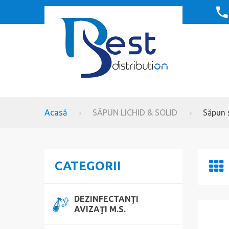
Acasă
SĂPUN LICHID & SOLID
Săpun 
CATEGORII
DEZINFECTANŢI
AVIZAŢI M.S.