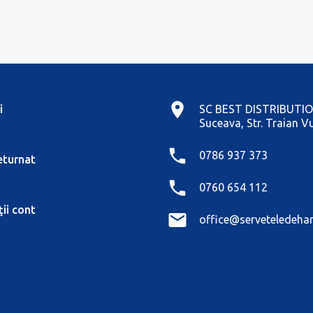
i
SC BEST DISTRIBUTIO
Suceava, Str. Traian Vu
0786 937 373
eturnat
0760 654 112
ii cont
office@serveteledehar