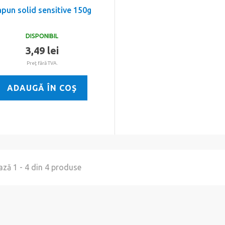
apun solid sensitive 150g
DISPONIBIL
3,49 lei
Preţ fără TVA.
ADAUGĂ ÎN COŞ
ază 1 - 4 din 4 produse