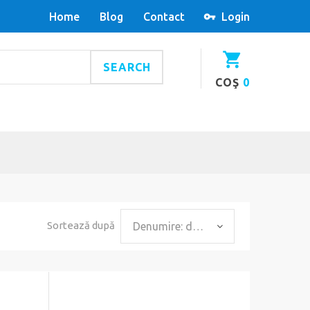
Home
Blog
Contact
Login
SEARCH
COŞ
0
Sortează după
Denumire: de la A la Z