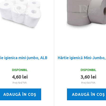
ie igienica mini-jumbo, ALB
Hârtie igienică Mini-Jumb
DISPONIBIL
DISPONIBIL
4,60 lei
3,60 lei
Preţ fără TVA.
Preţ fără TVA.
ADAUGĂ ÎN COŞ
ADAUGĂ ÎN COŞ