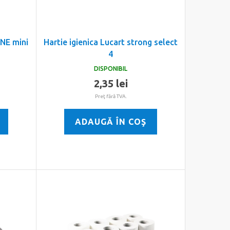
ONE mini
Hartie igienica Lucart strong select
4
DISPONIBIL
2,35 lei
Preţ fără TVA.
ADAUGĂ ÎN COŞ