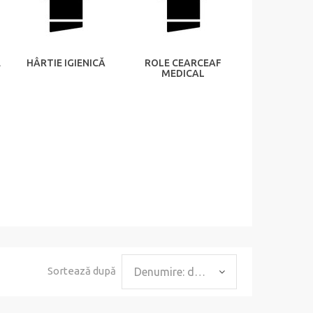
E
HÂRTIE IGIENICĂ
ROLE CEARCEAF
MEDICAL
Sortează după
Denumire: de la A la Z