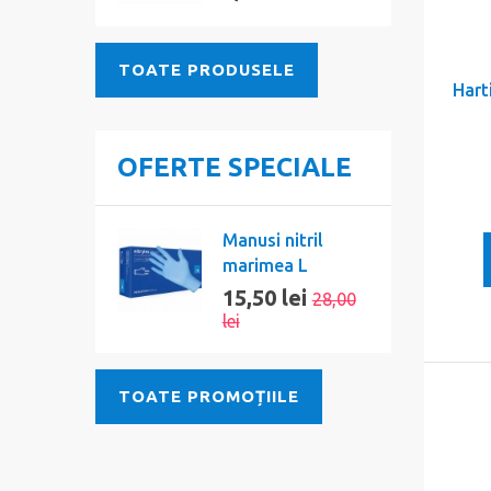
TOATE PRODUSELE
Harti
OFERTE SPECIALE
Manusi nitril
marimea L
15,50 lei
28,00
lei
TOATE PROMOȚIILE