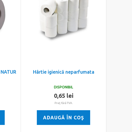
o, NATUR
Hârtie igienică neparfumata
DISPONIBIL
0,65 lei
Preţ fără TVA.
ADAUGĂ ÎN COŞ