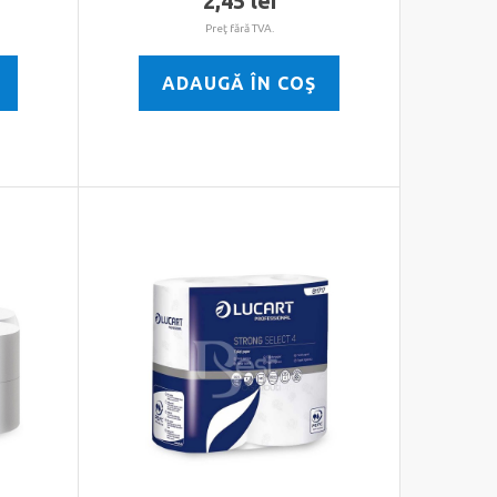
2,45 lei
Preţ fără TVA.
ADAUGĂ ÎN COŞ