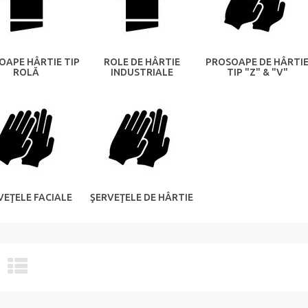
OAPE HÂRTIE TIP
ROLE DE HÂRTIE
PROSOAPE DE HÂRTI
ROLĂ
INDUSTRIALE
TIP "Z" & "V"
VEŢELE FACIALE
ŞERVEŢELE DE HÂRTIE