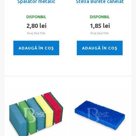
Spalator metalic
Stella Burete canelat
DISPONIBIL
DISPONIBIL
2,80 lei
1,85 lei
Preţ fără TVA.
Preţ fără TVA.
ADAUGĂ ÎN COŞ
ADAUGĂ ÎN COŞ