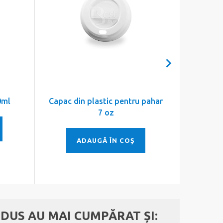
0ml
Capac din plastic pentru pahar
Capac di
7 oz
ADAUGĂ ÎN COŞ
DUS AU MAI CUMPĂRAT ȘI: