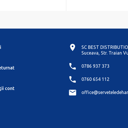
i
SC BEST DISTRIBUTIO
Suceava, Str. Traian Vu
0786 937 373
eturnat
0760 654 112
ii cont
office@serveteledehar