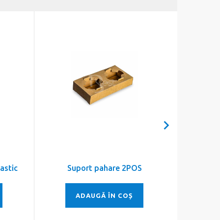
astic
Suport pahare 2POS
Su
ADAUGĂ ÎN COȘ