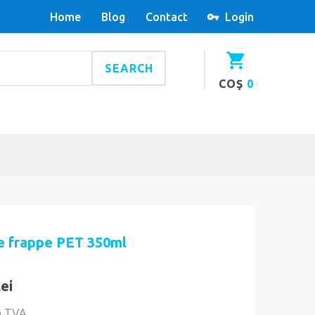
Home
Blog
Contact
Login
SEARCH
COŞ
0
e frappe PET 350ml
lei
ă TVA.