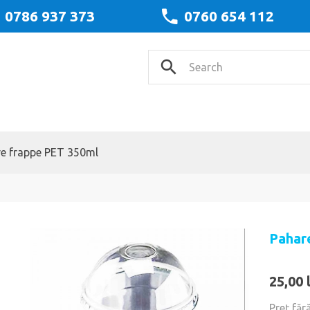
0786 937 373
0760 654 112
e frappe PET 350ml
Pahar
25,00 
Preţ făr