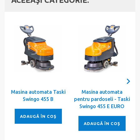
ACEEAŞI CATEGORIE:
Masina automata Taski
Masina automata
Swingo 455 B
pentru pardoseli - Taski
p
Swingo 455 E EURO
ADAUGĂ ÎN COŞ
ADAUGĂ ÎN COŞ