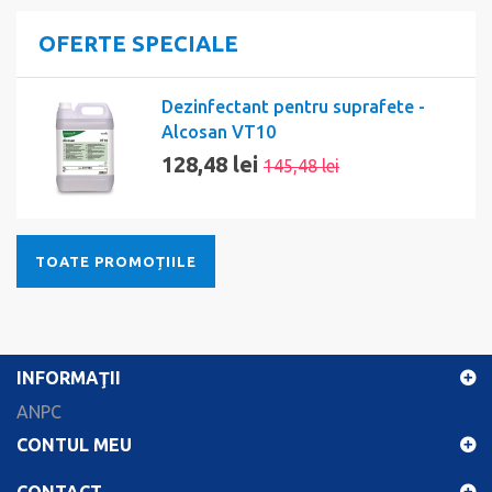
OFERTE SPECIALE
Dezinfectant pentru suprafete -
Alcosan VT10
128,48 lei
145,48 lei
TOATE PROMOȚIILE
INFORMAŢII
ANPC
CONTUL MEU
CONTACT