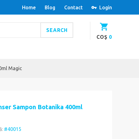
Home
Blog
Contact
Login
SEARCH
COŞ
0
0ml Magic
nser Sampon Botanika 400ml
ă:
#40015