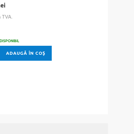
lei
ă TVA.
DISPONIBIL
ADAUGĂ ÎN COŞ