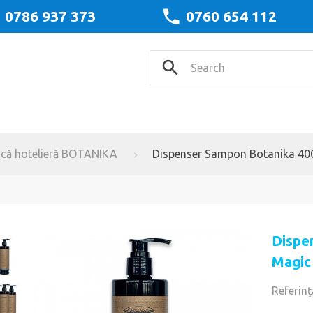
0786 937 373
0760 654 112
că hotelieră BOTANIKA
Dispenser Sampon Botanika 40
Dispe
Magic
Referinţ