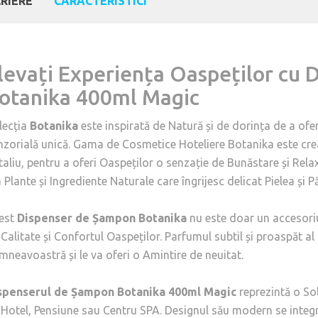
RIERE
CARACTERISTICI
levați Experiența Oaspeților cu
otanika 400ml Magic
lecția
Botanika
este inspirată de Natură și de dorința de a of
nzorială unică. Gama de Cosmetice Hoteliere Botanika este crea
taliu, pentru a oferi Oaspeților o senzație de Bunăstare și Rel
 Plante și Ingrediente Naturale care îngrijesc delicat Pielea și Pă
est
Dispenser de Șampon Botanika
nu este doar un accesoriu,
 Calitate și Confortul Oaspeților. Parfumul subtil și proaspăt a
mneavoastră și le va oferi o Amintire de neuitat.
spenserul de Șampon Botanika 400ml Magic
reprezintă o Sol
 Hotel, Pensiune sau Centru SPA. Designul său modern se integ