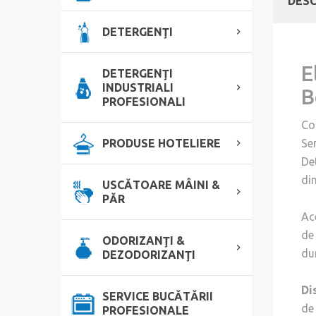
DESC
DETERGENŢI
E
DETERGENŢI
INDUSTRIALI
B
PROFESIONALI
Co
PRODUSE HOTELIERE
Se
De
din
USCĂTOARE MÂINI &
PĂR
Ac
de
ODORIZANŢI &
du
DEZODORIZANŢI
Di
SERVICE BUCĂTĂRII
de
PROFESIONALE