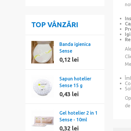
no
In
TOP VÂNZĂRI
Ca
Pr
Ig
Re
Banda igienica
Al
Sense
Cl
0,12 lei
Me
Îmb
Sapun hotelier
Co
Sense 15 g
So
0,43 lei
Op
de 
Gel hotelier 2 in 1
Sense - 10ml
0,32 lei