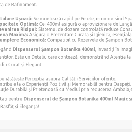
tă de Rafinament.
stalare Ușoară:
Se montează rapid pe Perete, economisind Spaț
pacitate Optimă:
Cei 400ml asigură o aprovizionare de Lungă
evenirea Risipei:
Sistemul de dozare controlată reduce Consumu
ienă Maximă:
Asigură o Prezentare Curată și Igienică, esențială î
umplere Economică:
Compatibil cu Rezervele de Șampon Bota
egând
Dispenserul Șampon Botanika 400ml
, investiți în Ima
ienților. Este un Detaliu care contează, demonstrând Atenția la
diu Curat și Elegant.
unătățește Percepția asupra Calității Serviciilor oferite.
ntribuie la o Experiență Pozitivă și Memorabilă pentru Oaspeți.
luție Durabilă și Prietenoasă cu Mediul prin reducerea Ambalaje
tați pentru
Dispenserul de Șampon Botanika 400ml Magic
ș
Răsfăț și Eleganță!