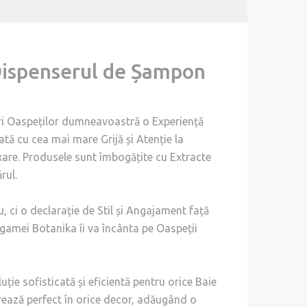
 Dispenserul de Șampon
eri Oaspeților dumneavoastră o Experiență
tă cu cea mai mare Grijă și Atenție la
axare. Produsele sunt îmbogățite cu Extracte
rul.
 ci o declarație de Stil și Angajament față
l gamei Botanika îi va încânta pe Oaspeții
uție sofisticată și eficientă pentru orice Baie
rează perfect în orice decor, adăugând o