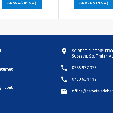
ADAUGĂ ÎN COŞ
ADAUGĂ ÎN COŞ
i
SC BEST DISTRIBUTIO
Suceava, Str. Traian Vu
0786 937 373
eturnat
0760 654 112
ii cont
office@serveteledehar