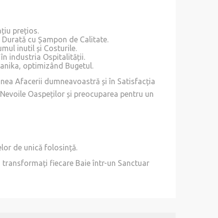
iu prețios.
 Durată cu Șampon de Calitate.
l inutil și Costurile.
n industria Ospitalității.
nika, optimizând Bugetul.
ginea Afacerii dumneavoastră și în Satisfacția
 Nevoile Oaspeților și preocuparea pentru un
lor de unică folosință.
i transformați fiecare Baie într-un Sanctuar