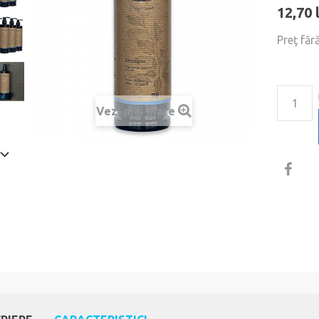
12,70 
Preţ făr
Vezi mai mare