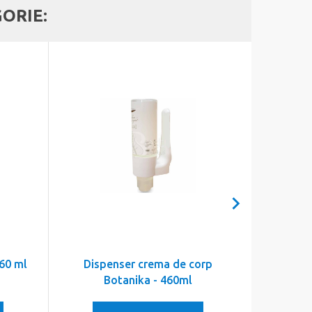
GORIE:
460 ml
Dispenser crema de corp
Sapun e
Botanika - 460ml