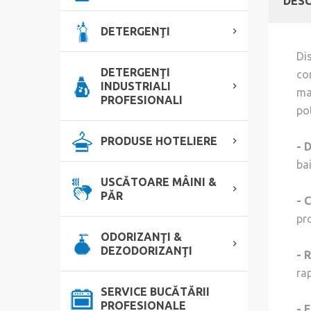
DESC
DETERGENŢI
Di
DETERGENŢI
co
INDUSTRIALI
ma
PROFESIONALI
pot
PRODUSE HOTELIERE
- 
bai
USCĂTOARE MÂINI &
PĂR
-
C
pr
ODORIZANŢI &
DEZODORIZANŢI
-
R
rap
SERVICE BUCĂTĂRII
PROFESIONALE
-
F