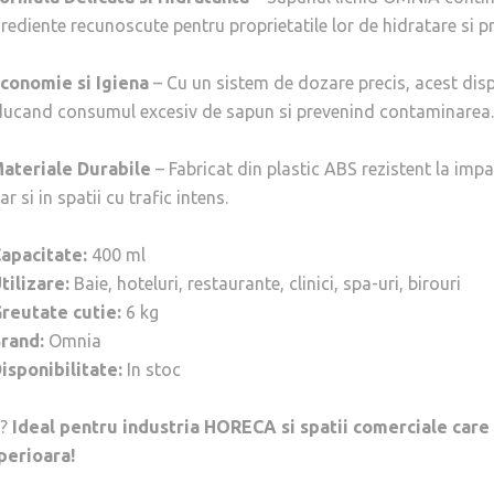
rediente recunoscute pentru proprietatile lor de hidratare si pro
conomie si Igiena
– Cu un sistem de dozare precis, acest dis
ducand consumul excesiv de sapun si prevenind contaminarea.
ateriale Durabile
– Fabricat din plastic ABS rezistent la imp
ar si in spatii cu trafic intens.
Capacitate:
400 ml
tilizare:
Baie, hoteluri, restaurante, clinici, spa-uri, birouri
reutate cutie:
6 kg
rand:
Omnia
isponibilitate:
In stoc
??
Ideal pentru industria HORECA si spatii comerciale care 
perioara!