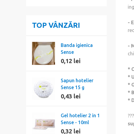
ing
-
E
TOP VÂNZĂRI
re
Banda igienica
-
M
Sense
chi
0,12 lei
* 
*
U
Sapun hotelier
*
G
Sense 15 g
*
B
0,43 lei
*
D
Gel hotelier 2 in 1
??
Sense - 10ml
su
0,32 lei