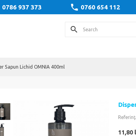
0786 937 373
0760 654 112
er Sapun Lichid OMNIA 400ml
Dispe
Referinţ
11,80 