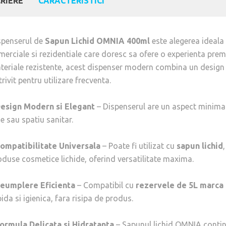
RIERE
CARACTERISTICI
spenserul de
Sapun Lichid OMNIA 400ml
este alegerea ideala p
merciale si rezidentiale care doresc sa ofere o experienta prem
teriale rezistente, acest dispenser modern combina un design el
rivit pentru utilizare frecventa.
Design Modern si Elegant
– Dispenserul are un aspect minimalis
e sau spatiu sanitar.
ompatibilitate Universala
– Poate fi utilizat cu
sapun lichid
oduse cosmetice lichide, oferind versatilitate maxima.
eumplere Eficienta
– Compatibil cu
rezervele de 5L marc
ida si igienica, fara risipa de produs.
ormula Delicata si Hidratanta
– Sapunul lichid OMNIA conti