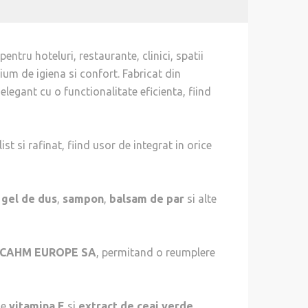
entru hoteluri, restaurante, clinici, spatii
ium de igiena si confort. Fabricat din
egant cu o functionalitate eficienta, fiind
t si rafinat, fiind usor de integrat in orice
,
gel de dus
,
sampon
,
balsam de par
si alte
a CAHM EUROPE SA
, permitand o reumplere
ne
vitamina E
si
extract de ceai verde
,