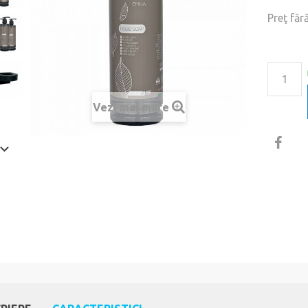
Preţ făr
Vezi mai mare