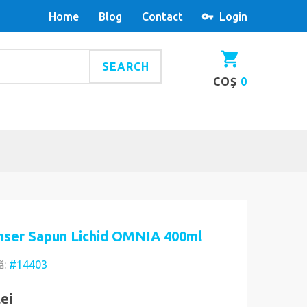
Home
Blog
Contact
Login
SEARCH
COŞ
0
nser Sapun Lichid OMNIA 400ml
ă:
#14403
lei