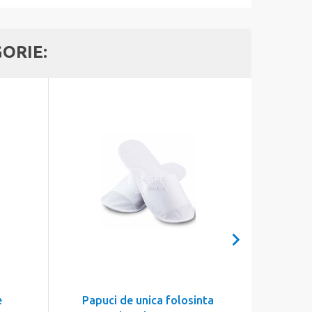
GORIE:
e
Papuci de unica folosinta
Papuci