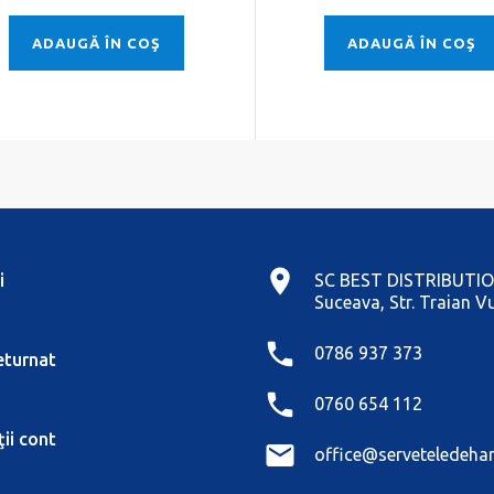
ADAUGĂ ÎN COŞ
ADAUGĂ ÎN COŞ
i
SC BEST DISTRIBUTIO
Suceava, Str. Traian Vu
0786 937 373
eturnat
0760 654 112
ii cont
office@serveteledehar