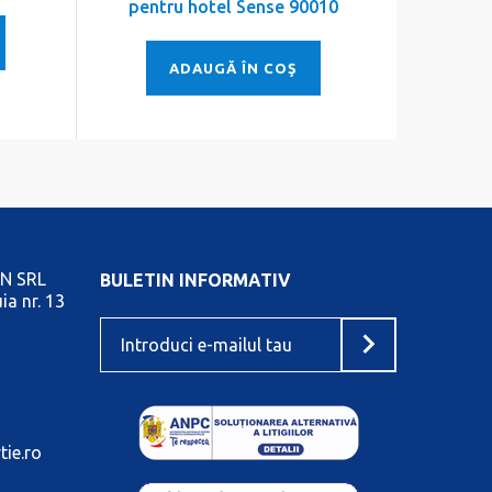
pentru hotel Sense 90010
de
ADAUGĂ ÎN COŞ
N SRL
BULETIN INFORMATIV
ia nr. 13
tie.ro