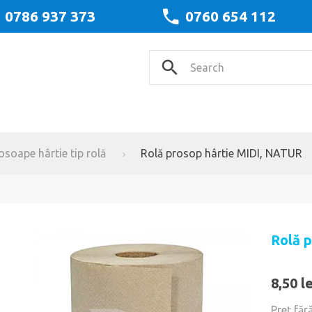
0786 937 373
0760 654 112
osoape hârtie tip rolă
Rolă prosop hârtie MIDI, NATUR
Rolă 
8,50 le
Preţ făr