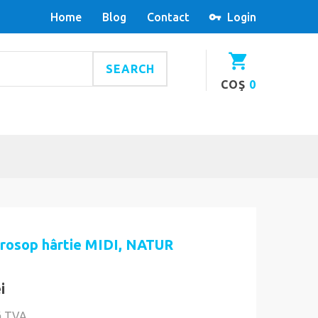
Home
Blog
Contact
Login
SEARCH
COŞ
0
prosop hârtie MIDI, NATUR
i
ă TVA.