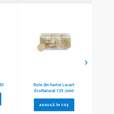
DI
Role din hartie Lucart
Prosop 
EcoNatural 135 Joint
ADAUGĂ ÎN COŞ