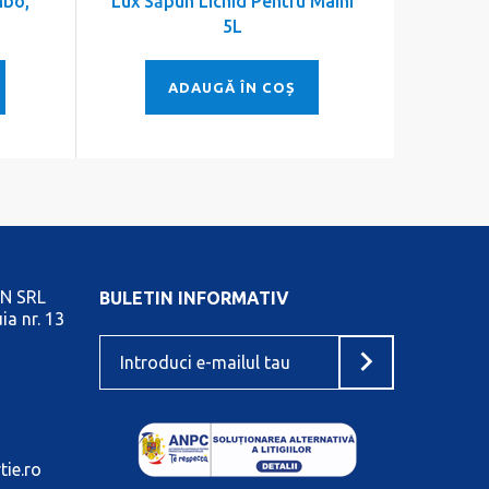
mbo,
Lux Săpun Lichid Pentru Mâini
Prosop 
5L
ADAUGĂ ÎN COȘ
N SRL
BULETIN INFORMATIV
ia nr. 13
tie.ro