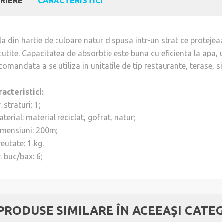
RIERE
CARACTERISTICI
la din hartie de culoare natur dispusa intr-un strat ce protejea
utite. Capacitatea de absorbtie este buna cu eficienta la apa, u
comandata a se utiliza in unitatile de tip restaurante, terase,
racteristici:
. straturi: 1;
terial: material reciclat, gofrat, natur;
imensiuni: 200m;
eutate: 1 kg.
. buc/bax: 6;
 PRODUSE SIMILARE ÎN ACEEAŞI CATE