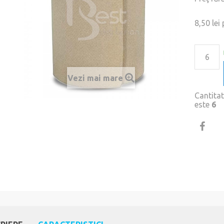
8,50 lei
p
Vezi mai mare
Cantita
este
6