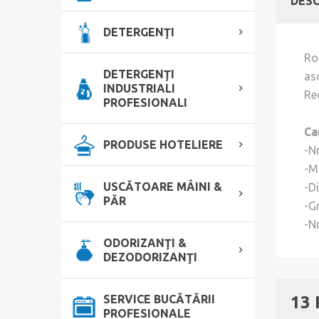
DESC
DETERGENŢI
Ro
DETERGENŢI
asc
INDUSTRIALI
Re
PROFESIONALI
Ca
PRODUSE HOTELIERE
-Nr
-Ma
USCĂTOARE MÂINI &
-D
PĂR
-Gr
-Nr
ODORIZANŢI &
DEZODORIZANŢI
SERVICE BUCĂTĂRII
13
PROFESIONALE