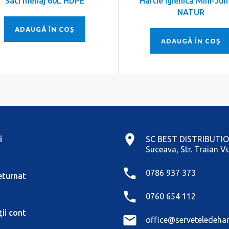
Saci menaj 60L HDPE
Hârtie igienică Mini-Ju
NATUR
ADAUGĂ ÎN COȘ
ADAUGĂ ÎN COȘ
i
SC BEST DISTRIBUTIO
Suceava, Str. Traian Vu
0786 937 373
eturnat
0760 654 112
ii cont
office@serveteledehar