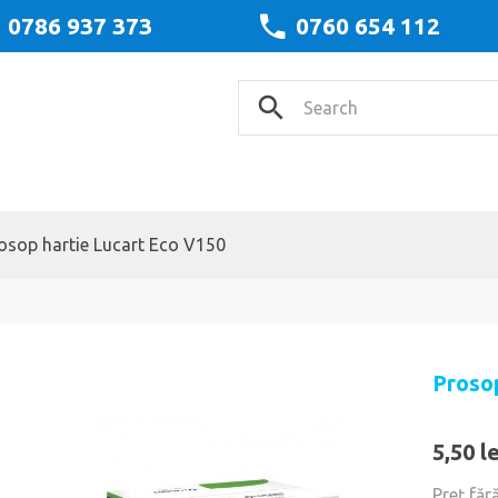
0786 937 373
0760 654 112
osop hartie Lucart Eco V150
Proso
5,50 le
Preţ făr