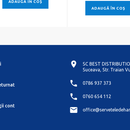
ADAUGĂ ÎN COȘ
ADAUGĂ ÎN COȘ
i
SC BEST DISTRIBUTIO
Suceava, Str. Traian Vu
0786 937 373
eturnat
0760 654 112
ii cont
office@serveteledehar