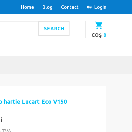
Home
Blog
Contact
Login
SEARCH
COŞ
0
p hartie Lucart Eco V150
i
ă TVA.