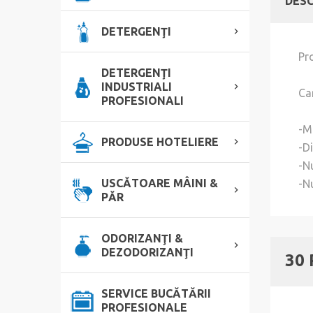
DESC
DETERGENŢI
Pr
DETERGENŢI
INDUSTRIALI
Car
PROFESIONALI
-Ma
PRODUSE HOTELIERE
-D
-Nu
USCĂTOARE MÂINI &
-N
PĂR
ODORIZANŢI &
DEZODORIZANŢI
30
SERVICE BUCĂTĂRII
PROFESIONALE