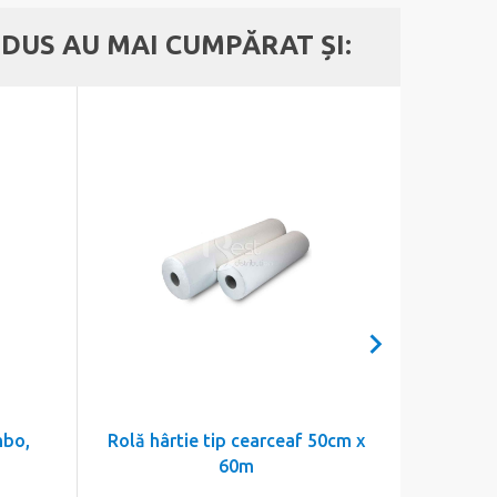
DUS AU MAI CUMPĂRAT ȘI:
mbo,
Rolă hârtie tip cearceaf 50cm x
Sac
60m