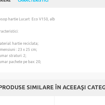
RIERE
CARACTERISTICI
osop hartie Lucart Eco V150, alb
acteristici:
terial: hartie reciclata;
imensiuni : 23 x 25 cm;
mar straturi: 2;
umar pachete pe bax: 20;
 PRODUSE SIMILARE ÎN ACEEAŞI CATE