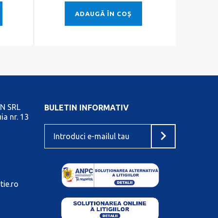
ADAUGĂ ÎN COȘ
N SRL
BULETIN INFORMATIV
ia nr. 13
tie.ro