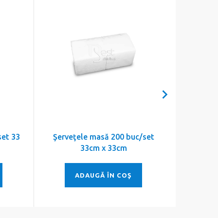
set 33
Şerveţele masă 200 buc/set
Şerveţ
33cm x 33cm
33
ADAUGĂ ÎN COŞ