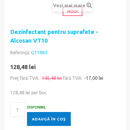
Vezi mai mare
NOU!
Dezinfectant pentru suprafete -
Alcosan VT10
Referinţă:
G11983
128,48 lei
Preţ fără TVA.
145,48 lei
fără TVA
-17,00 lei
128,48 lei
per buc
DISPONIBIL
ADAUGĂ ÎN COŞ