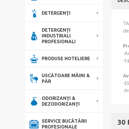
DESC
DETERGENŢI
TA
DETERGENŢI
de
INDUSTRIALI
PROFESIONALI
Pr
-Ac
PRODUSE HOTELIERE
-Fă
USCĂTOARE MÂINI &
Av
PĂR
-El
-P
ODORIZANŢI &
DEZODORIZANŢI
SERVICE BUCĂTĂRII
30
PROFESIONALE