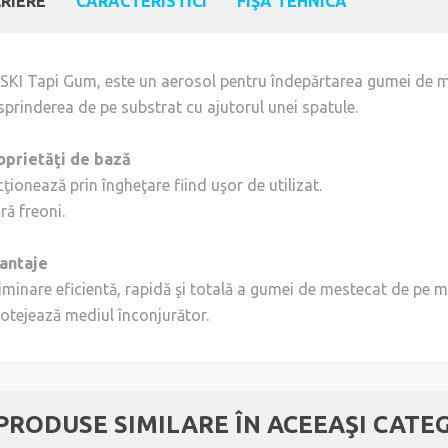
RIERE
CARACTERISTICI
FIŞĂ TEHNICĂ
SKI Tapi Gum, este un aerosol pentru îndepărtarea gumei de me
sprinderea de pe substrat cu ajutorul unei spatule.
oprietăţi de bază
ţionează prin îngheţare fiind uşor de utilizat.
ră freoni.
antaje
iminare eficientă, rapidă şi totală a gumei de mestecat de pe mo
rotejează mediul înconjurător.
 PRODUSE SIMILARE ÎN ACEEAŞI CATE