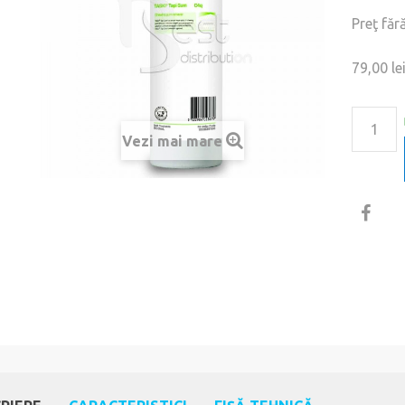
Preţ făr
79,00 le
Vezi mai mare