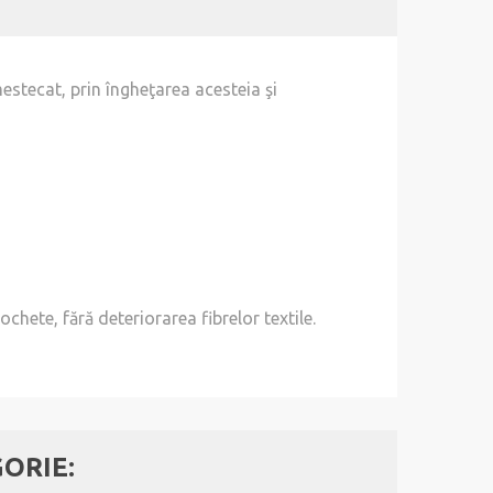
stecat, prin îngheţarea acesteia şi
chete, fără deteriorarea fibrelor textile.
GORIE: