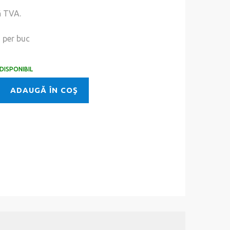
ă TVA.
i
per buc
DISPONIBIL
ADAUGĂ ÎN COŞ