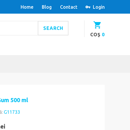
Home
Blog
Contact
Login
SEARCH
COŞ
0
Gum 500 ml
ă:
G11733
lei