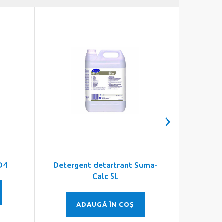
D4
Detergent detartrant Suma-
Diverse
Calc 5L
ADAUGĂ ÎN COŞ