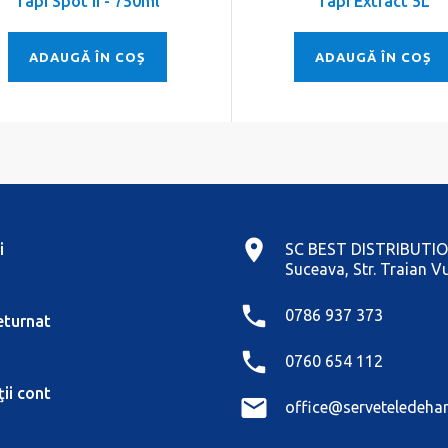
Tapi Spot II - 750ml
Tapi Extract 5L
ADAUGĂ ÎN COȘ
ADAUGĂ ÎN COȘ
i
SC BEST DISTRIBUTIO
Suceava, Str. Traian Vu
0786 937 373
eturnat
0760 654 112
ii cont
office@serveteledehar