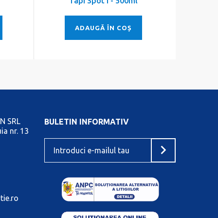
Tapi Spot I - 500ml
ADAUGĂ ÎN COȘ
N SRL
BULETIN INFORMATIV
ia nr. 13
tie.ro