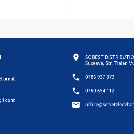
i
SC BEST DISTRIBUTIO
Suceava, Str. Traian Vu
0786 937 373
eturnat
0760 654 112
ii cont
office@serveteledehar