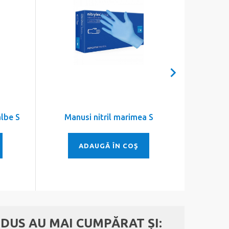
albe S
Manusi nitril marimea S
Man
ADAUGĂ ÎN COŞ
DUS AU MAI CUMPĂRAT ȘI: