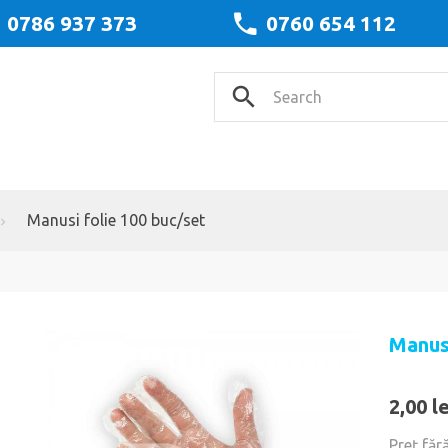
0786 937 373
0760 654 112
Manusi folie 100 buc/set
Manusi
2,00 le
Preţ făr