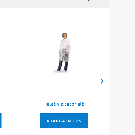
Halat vizitator alb
Sapun
ADAUGĂ ÎN COȘ