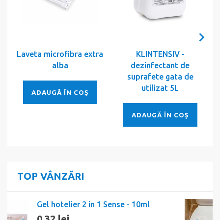
Laveta microfibra extra
KLINTENSIV -
alba
dezinfectant de
suprafete gata de
utilizat 5L
ADAUGĂ ÎN COȘ
ADAUGĂ ÎN COȘ
TOP VÂNZĂRI
Banda igienica Sense
0,12 lei