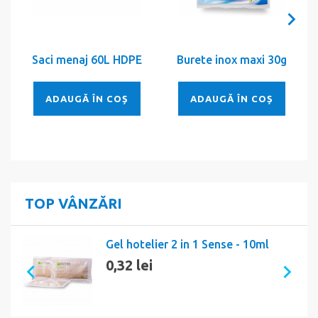
Saci menaj 60L HDPE
Burete inox maxi 30g
R
ADAUGĂ ÎN COȘ
ADAUGĂ ÎN COȘ
TOP VÂNZĂRI
Gel hotelier 2 in 1 Sense - 10ml
0,32 lei