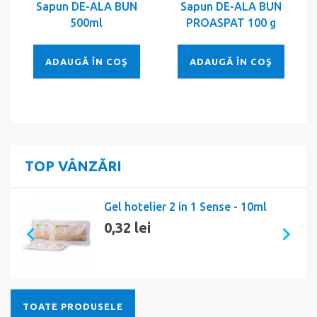
Sapun DE-ALA BUN
Sapun DE-ALA BUN
S
500ml
PROASPAT 100 g
ADAUGĂ ÎN COŞ
ADAUGĂ ÎN COŞ
TOP VÂNZĂRI
Gel hotelier 2 in 1 Sense - 10ml
0,32 lei
TOATE PRODUSELE