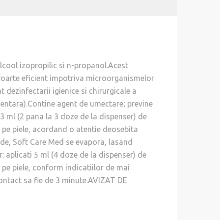
cool izopropilic si n-propanol.Acest
foarte eficient impotriva microorganismelor
vat dezinfectarii igienice si chirurgicale a
limentara).Contine agent de umectare; previne
i 3 ml (2 pana la 3 doze de la dispenser) de
l pe piele, acordand o atentie deosebita
unde, Soft Care Med se evapora, lasand
r: aplicati 5 ml (4 doze de la dispenser) de
 pe piele, conform indicatiilor de mai
contact sa fie de 3 minute.AVIZAT DE