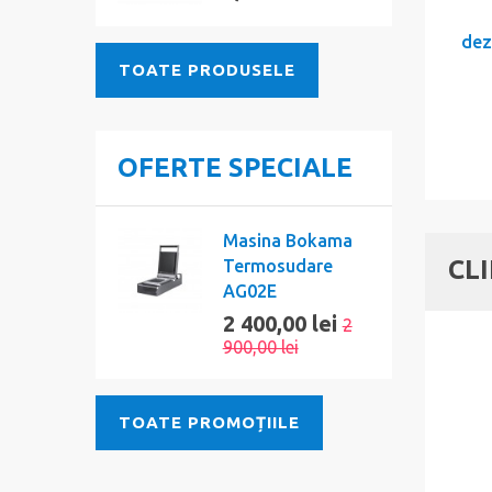
dez
TOATE PRODUSELE
OFERTE SPECIALE
Masina Bokama
CL
Termosudare
AG02E
2 400,00 lei
2
900,00 lei
TOATE PROMOȚIILE