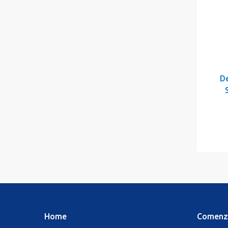
De
Home
Comenz