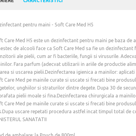
RIERE
CARACTERISTICI
zinfectant pentru maini - Soft Care Med H5
ft Care Med H5 este un dezinfectant pentru maini pe baza de al
estec de alcooli face ca Soft Care Med sa fie un dezinfectant 
nzitorii ale pielii, cum ar fi bacteriile, fungii si virusurile. Adec
inilor. Fara parfum (adecvat utilizarii in ariile de productie a
tarea si uscarea pielii.Dezinfectarea igienica a mainilor: aplicat
ft Care Med pe mainile curate si uscate si frecati bine produsu
getelor, unghiilor si straturilor dintre degete. Dupa 30 de sec
rafata pielii moale si fina.Dezinfectarea chirurgicala a mainilo
ft Care Med pe mainile curate si uscate si frecati bine produsul
s.Dupa uscare repetati procedura astfel incat timpul total de 
NISTERUL SANATATII
d de ambalare: la Pouch de 800ml.