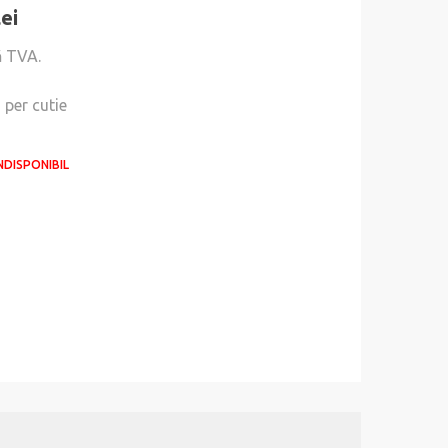
lei
ă TVA.
i
per cutie
NDISPONIBIL