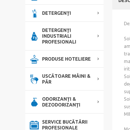
DESC
DETERGENŢI
De
DETERGENŢI
INDUSTRIALI
So
PROFESIONALI
am
tra
PRODUSE HOTELIERE
ma
iri
USCĂTOARE MÂINI &
So
PĂR
de
sup
ODORIZANŢI &
So
DEZODORIZANŢI
su
MI
SERVICE BUCĂTĂRII
PROFESIONALE
Mo