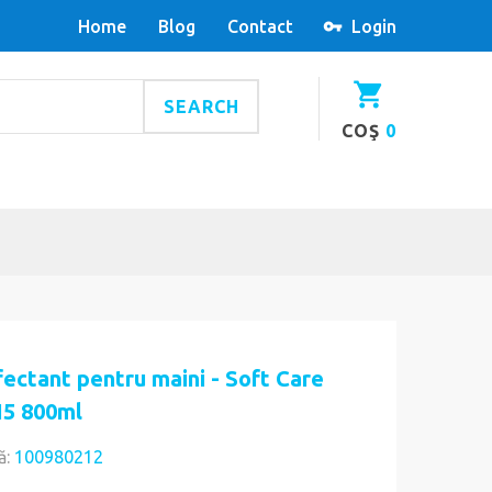
Home
Blog
Contact
Login
SEARCH
COŞ
0
ectant pentru maini - Soft Care
5 800ml
ă:
100980212