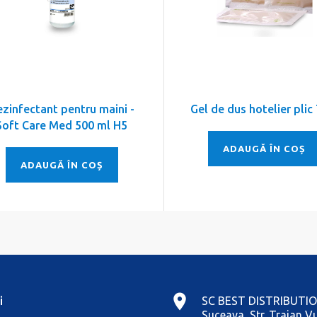
zinfectant pentru maini -
Gel de dus hotelier plic
Soft Care Med 500 ml H5
ADAUGĂ ÎN COȘ
ADAUGĂ ÎN COȘ
i
SC BEST DISTRIBUTIO
Suceava, Str. Traian Vu