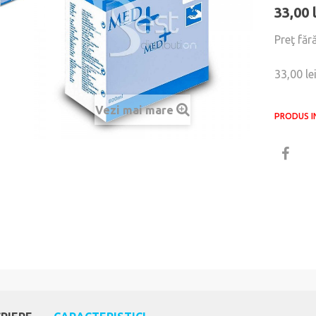
33,00 
Preţ făr
33,00 le
Vezi mai mare
PRODUS I