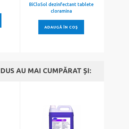
BiCloSol dezinfectant tablete
Deterge
cloramina
ADAUGĂ ÎN COŞ
DUS AU MAI CUMPĂRAT ȘI: