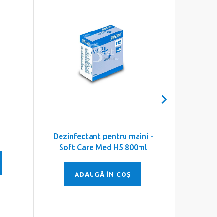
Dezinfectant pentru maini -
BiCloSo
Soft Care Med H5 800ml
ADAUGĂ ÎN COŞ