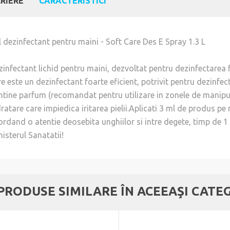
RIERE
CARACTERISTICI
l dezinfectant pentru maini - Soft Care Des E Spray 1.3 L
zinfectant lichid pentru maini, dezvoltat pentru dezinfectarea 
e este un dezinfectant foarte eficient, potrivit pentru dezinfec
ntine parfum (recomandat pentru utilizare in zonele de manipul
ratare care impiedica iritarea pielii.Aplicati 3 ml de produs pe m
ordand o atentie deosebita unghiilor si intre degete, timp de 1
isterul Sanatatii!
 PRODUSE SIMILARE ÎN ACEEAŞI CATE