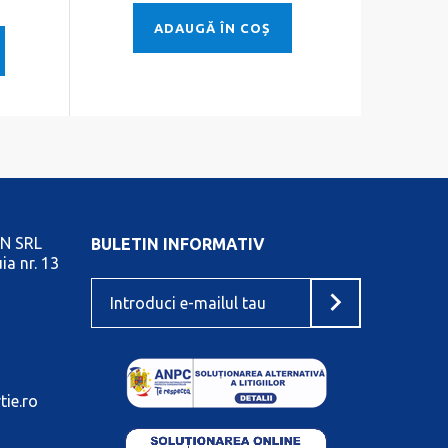
ADAUGĂ ÎN COȘ
N SRL
BULETIN INFORMATIV
ia nr. 13
tie.ro