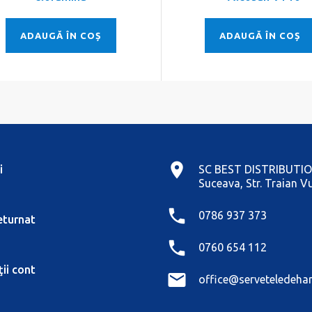
ADAUGĂ ÎN COȘ
ADAUGĂ ÎN COȘ
i
SC BEST DISTRIBUTIO
Suceava, Str. Traian Vu
0786 937 373
eturnat
0760 654 112
ii cont
office@serveteledehar