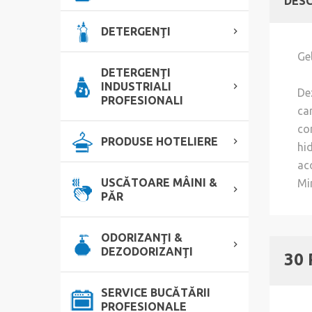
DESC
DETERGENŢI
Ge
DETERGENŢI
INDUSTRIALI
De
PROFESIONALI
car
co
PRODUSE HOTELIERE
hid
ac
USCĂTOARE MÂINI &
Min
PĂR
ODORIZANŢI &
DEZODORIZANŢI
30
SERVICE BUCĂTĂRII
PROFESIONALE