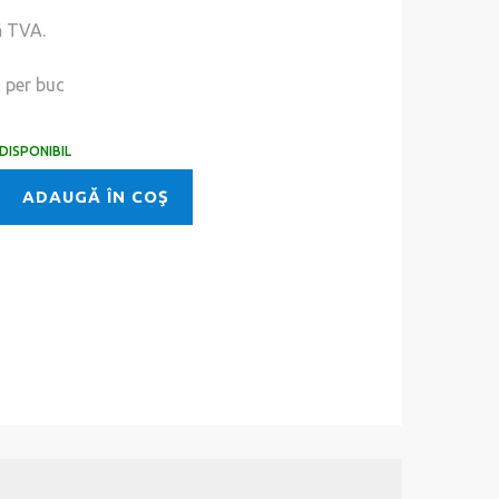
ă TVA.
i
per buc
DISPONIBIL
ADAUGĂ ÎN COŞ